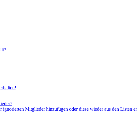
lt?
rhalten!
lieder?
er ignorierten Mitglieder hinzufügen oder diese wieder aus den Listen e