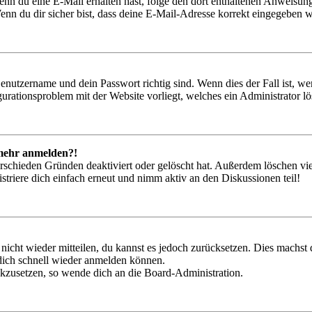
. Wenn du eine E-Mail erhalten hast, folge den dort enthaltenen Anweis
nn du dir sicher bist, dass deine E-Mail-Adresse korrekt eingegeben w
Benutzername und dein Passwort richtig sind. Wenn dies der Fall ist, w
igurationsproblem mit der Website vorliegt, welches ein Administrator l
t mehr anmelden?!
rschieden Gründen deaktiviert oder gelöscht hat. Außerdem löschen vie
triere dich einfach erneut und nimm aktiv an den Diskussionen teil!
 nicht wieder mitteilen, du kannst es jedoch zurücksetzen. Dies machs
 dich schnell wieder anmelden können.
ückzusetzen, so wende dich an die Board-Administration.