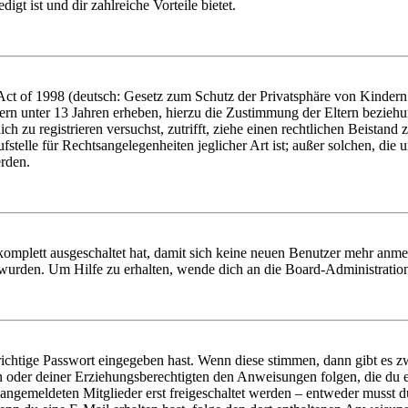
igt ist und dir zahlreiche Vorteile bietet.
t of 1998 (deutsch: Gesetz zum Schutz der Privatsphäre von Kindern i
ern unter 13 Jahren erheben, hierzu die Zustimmung der Eltern bezieh
dich zu registrieren versuchst, zutrifft, ziehe einen rechtlichen Beista
stelle für Rechtsangelegenheiten jeglicher Art ist; außer solchen, die
erden.
 komplett ausgeschaltet hat, damit sich keine neuen Benutzer mehr anm
 wurden. Um Hilfe zu erhalten, wende dich an die Board-Administratio
richtige Passwort eingegeben hast. Wenn diese stimmen, dann gibt es
ern oder deiner Erziehungsberechtigten den Anweisungen folgen, die du e
 angemeldeten Mitglieder erst freigeschaltet werden – entweder musst du