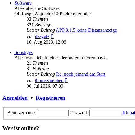
Software
Alles über die Software.
Ob Raspi, App oder ESP oder oder oder
33
Themen
321
Beiträge
Letzter Beitrag
APP 3.1.5 keine Distanzanzeige
Neuester
von
dasgute
Beitrag
16. Aug 2023, 12:08
Sonstiges
Alles was nicht in eines der anderen Foren passt.
21
Themen
81
Beiträge
Letzter Beitrag
Re: noch jemand am Start
Neuester
von
thomasluebben
Beitrag
30. Jul 2026, 07:39
Anmelden
•
Registrieren
Benutzername:
Passwort:
Ich ha
Wer ist online?