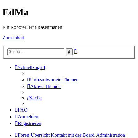
EdMa
Ein Roboter lernt Rasenmähen
Zum Inhalt
Erweiterte
Suche
Suche
Schnellzugriff
Unbeantwortete Themen
Aktive Themen
Suche
FAQ
Anmelden
Registrieren
Foren-Übersicht
Kontakt mit der Board-Administration