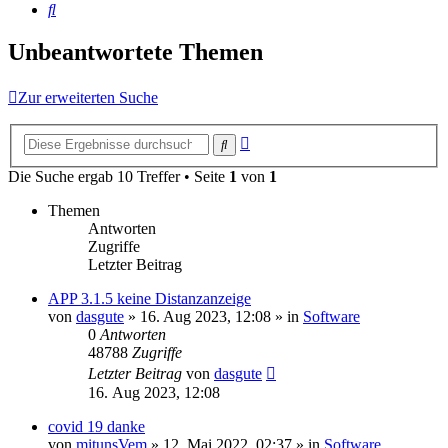
Suche
Unbeantwortete Themen
Zur erweiterten Suche
Erweiterte
Suche
Suche
Die Suche ergab 10 Treffer • Seite
1
von
1
Themen
Antworten
Zugriffe
Letzter Beitrag
APP 3.1.5 keine Distanzanzeige
von
dasgute
»
16. Aug 2023, 12:08
» in
Software
0
Antworten
48788
Zugriffe
Letzter Beitrag
von
dasgute
16. Aug 2023, 12:08
covid 19 danke
von
mitunsVem
»
12. Mai 2022, 02:37
» in
Software