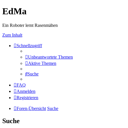
EdMa
Ein Roboter lernt Rasenmähen
Zum Inhalt
Schnellzugriff
Unbeantwortete Themen
Aktive Themen
Suche
FAQ
Anmelden
Registrieren
Foren-Übersicht
Suche
Suche