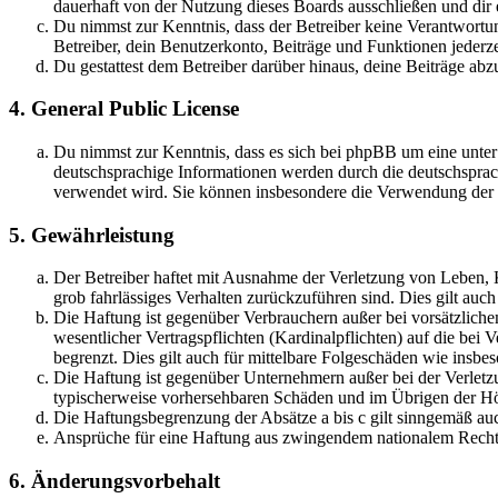
dauerhaft von der Nutzung dieses Boards ausschließen und dir e
Du nimmst zur Kenntnis, dass der Betreiber keine Verantwortung 
Betreiber, dein Benutzerkonto, Beiträge und Funktionen jederze
Du gestattest dem Betreiber darüber hinaus, deine Beiträge abz
4. General Public License
Du nimmst zur Kenntnis, dass es sich bei phpBB um eine unter
deutschsprachige Informationen werden durch die deutschsprac
verwendet wird. Sie können insbesondere die Verwendung der S
5. Gewährleistung
Der Betreiber haftet mit Ausnahme der Verletzung von Leben, Kö
grob fahrlässiges Verhalten zurückzuführen sind. Dies gilt au
Die Haftung ist gegenüber Verbrauchern außer bei vorsätzlich
wesentlicher Vertragspflichten (Kardinalpflichten) auf die be
begrenzt. Dies gilt auch für mittelbare Folgeschäden wie ins
Die Haftung ist gegenüber Unternehmern außer bei der Verletzu
typischerweise vorhersehbaren Schäden und im Übrigen der Höh
Die Haftungsbegrenzung der Absätze a bis c gilt sinngemäß auc
Ansprüche für eine Haftung aus zwingendem nationalem Recht 
6. Änderungsvorbehalt