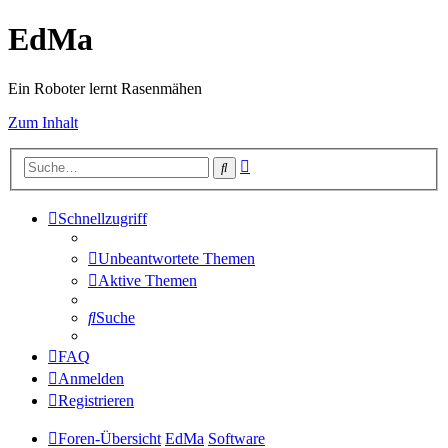
EdMa
Ein Roboter lernt Rasenmähen
Zum Inhalt
Erweiterte
Suche
Suche
Schnellzugriff
Unbeantwortete Themen
Aktive Themen
Suche
FAQ
Anmelden
Registrieren
Foren-Übersicht
EdMa
Software