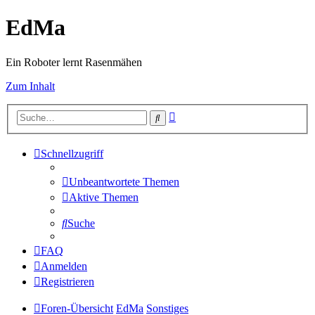
EdMa
Ein Roboter lernt Rasenmähen
Zum Inhalt
Erweiterte
Suche
Suche
Schnellzugriff
Unbeantwortete Themen
Aktive Themen
Suche
FAQ
Anmelden
Registrieren
Foren-Übersicht
EdMa
Sonstiges