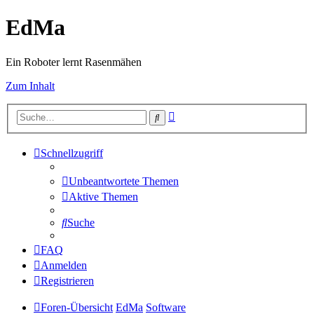
EdMa
Ein Roboter lernt Rasenmähen
Zum Inhalt
Erweiterte
Suche
Suche
Schnellzugriff
Unbeantwortete Themen
Aktive Themen
Suche
FAQ
Anmelden
Registrieren
Foren-Übersicht
EdMa
Software