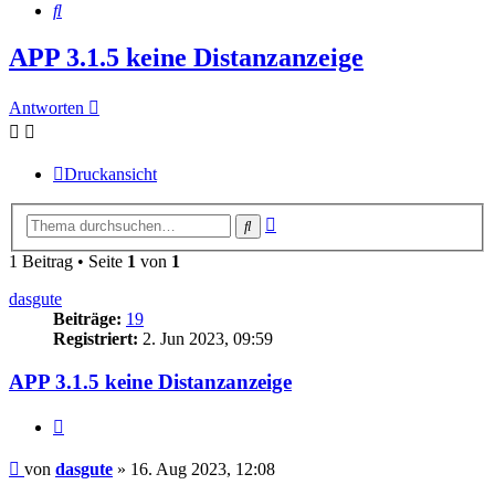
Suche
APP 3.1.5 keine Distanzanzeige
Antworten
Druckansicht
Erweiterte
Suche
Suche
1 Beitrag • Seite
1
von
1
dasgute
Beiträge:
19
Registriert:
2. Jun 2023, 09:59
APP 3.1.5 keine Distanzanzeige
Zitieren
Beitrag
von
dasgute
»
16. Aug 2023, 12:08